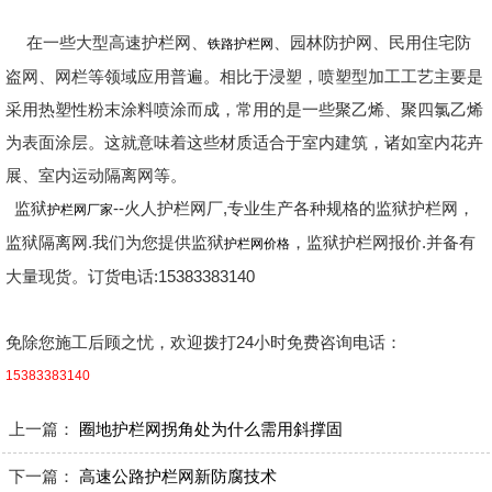
在一些大型高速护栏网、
、园林防护网、民用住宅防
铁路护栏网
盗网、网栏等领域应用普遍。相比于浸塑，喷塑型加工工艺主要是
采用热塑性粉末涂料喷涂而成，常用的是一些聚乙烯、聚四氯乙烯
为表面涂层。这就意味着这些材质适合于室内建筑，诸如室内花卉
展、室内运动隔离网等。
监狱
--火人护栏网厂,专业生产各种规格的监狱护栏网，
护栏网厂家
监狱隔离网.我们为您提供监狱
，监狱护栏网报价.并备有
护栏网价格
大量现货。订货电话:15383383140
免除您施工后顾之忧，欢迎拨打24小时免费咨询电话：
15383383140
上一篇：
圈地护栏网拐角处为什么需用斜撑固
下一篇：
高速公路护栏网新防腐技术