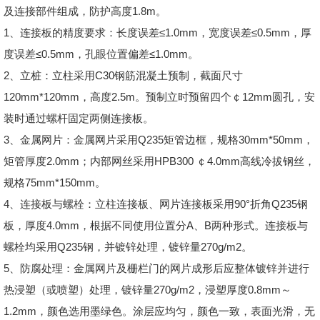
及连接部件组成，防护高度1.8m。
1、连接板的精度要求：长度误差≤1.0mm，宽度误差≤0.5mm，厚
度误差≤0.5mm，孔眼位置偏差≤1.0mm。
2、立桩：立柱采用C30钢筋混凝土预制，截面尺寸
120mm*120mm，高度2.5m。预制立时预留四个￠12mm圆孔，安
装时通过螺杆固定两侧连接板。
3、金属网片：金属网片采用Q235矩管边框，规格30mm*50mm，
矩管厚度2.0mm；内部网丝采用HPB300 ￠4.0mm高线冷拔钢丝，
规格75mm*150mm。
4、连接板与螺栓：立柱连接板、网片连接板采用90°折角Q235钢
板，厚度4.0mm，根据不同使用位置分A、B两种形式。连接板与
螺栓均采用Q235钢，并镀锌处理，镀锌量270g/m2。
5、防腐处理：金属网片及栅栏门的网片成形后应整体镀锌并进行
热浸塑（或喷塑）处理，镀锌量270g/m2，浸塑厚度0.8mm～
1.2mm，颜色选用墨绿色。涂层应均匀，颜色一致，表面光滑，无