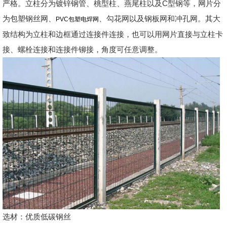
严格。立柱分为镀锌钢管、桃型柱、燕尾柱以及C型钢等，网片分
为包塑钢丝网、
、勾花网以及钢板网和冲孔网。其大
PVC包塑电焊网
致结构为立柱和边框通过连接件连接，也可以用网片直接与立柱卡
接、螺栓连接和连接件铆接，角度可任意调整。
选材：优质低碳钢丝