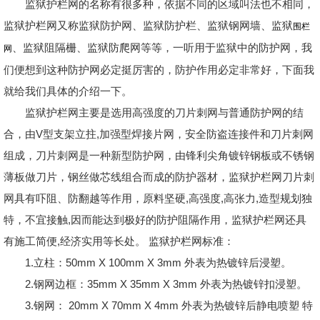
监狱护栏网的名称有很多种，依据不同的区域叫法也不相同，
监狱护栏网又称监狱防护网、监狱防护栏、监狱钢网墙、监狱
围栏
、监狱阻隔栅、监狱防爬网等等，一听用于监狱中的防护网，我
网
们便想到这种防护网必定挺厉害的，防护作用必定非常好，下面我
就给我们具体的介绍一下。
监狱护栏网主要是选用高强度的刀片刺网与普通防护网的结
合，由V型支架立拄,加强型焊接片网，安全防盗连接件和刀片刺网
组成，刀片刺网是一种新型防护网，由锋利尖角镀锌钢板或不锈钢
薄板做刀片，钢丝做芯线组合而成的防护器材，监狱护栏网刀片刺
网具有吓阻、防翻越等作用，原料坚硬,高强度,高张力,造型规划独
特，不宜接触,因而能达到极好的防护阻隔作用，监狱护栏网还具
有施工简便,经济实用等长处。 监狱护栏网标准：
1.立柱：50mm X 100mm X 3mm 外表为热镀锌后浸塑。
2.钢网边框：35mm X 35mm X 3mm 外表为热镀锌扣浸塑。
3.钢网： 20mm X 70mm X 4mm 外表为热镀锌后静电喷塑 特