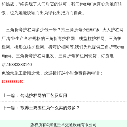
和挑战，*终实现了人们对它的认可，我们
真心为她而骄
护栏网厂家
傲，也为她能脱颖而出为绿化出把力而自豪。
三角折弯护栏网多少钱一米？找三角折弯
--火人护栏网
护栏网厂家
厂,专业生产各种规格的三角折弯护栏网、桃型柱护栏网、三角护
栏网、桃形立柱护栏网、折弯护栏网等.我们为您提供三角折弯
护栏
、三角折弯护栏网批发、三角折弯护栏网现货，订货电
网价格
话:15383383140
免除您施工后顾之忧，欢迎拨打24小时免费咨询电话：
15383383140
上一篇：
勾花护栏网的工艺及应用
下一篇：
散养土鸡围栏为什么卖的最多？
版权所有©河北贵卓交通设施有限公司