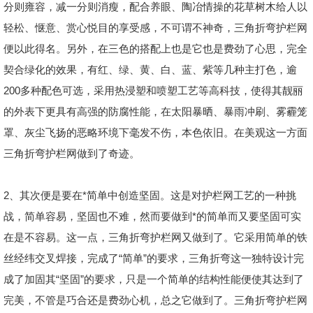
分则雍容，减一分则消瘦，配合养眼、陶冶情操的花草树木给人以
轻松、惬意、赏心悦目的享受感，不可谓不神奇，三角折弯护栏网
便以此得名。另外，在三色的搭配上也是它也是费劲了心思，完全
契合绿化的效果，有红、绿、黄、白、蓝、紫等几种主打色，逾
200多种配色可选，采用热浸塑和喷塑工艺等高科技，使得其靓丽
的外表下更具有高强的防腐性能，在太阳暴晒、暴雨冲刷、雾霾笼
罩、灰尘飞扬的恶略环境下毫发不伤，本色依旧。在美观这一方面
三角折弯护栏网做到了奇迹。
2、其次便是要在*简单中创造坚固。这是对护栏网工艺的一种挑
战，简单容易，坚固也不难，然而要做到*的简单而又要坚固可实
在是不容易。这一点，三角折弯护栏网又做到了。它采用简单的铁
丝经纬交叉焊接，完成了“简单”的要求，三角折弯这一独特设计完
成了加固其“坚固”的要求，只是一个简单的结构性能便使其达到了
完美，不管是巧合还是费劲心机，总之它做到了。三角折弯护栏网