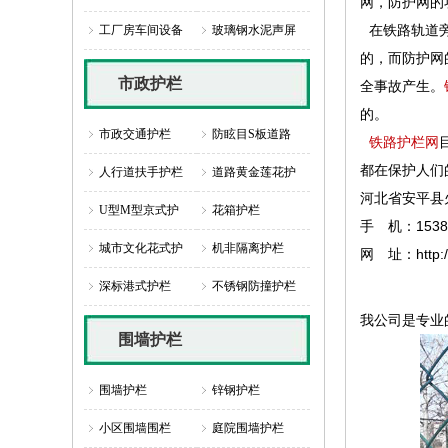
网，防护网的
在铁路轨道旁
工厂房车间设备
玻璃钢水泥声屏
的，而防护网
市政护栏
全事故产生。
的。
市政交通护栏
防眩目S板道路
铁路护栏网
都在保护人们
人行道扶手护栏
道路黄金莲花护
河北省安平县
U型M型京式护
花箱护栏
手 机：15383
城市文化花式护
机非隔离护栏
网 址：http://
深标港式护栏
不锈钢防撞护栏
我公司是专业
围墙护栏
围墙护栏
锌钢护栏
小区围墙围栏
庭院围墙护栏