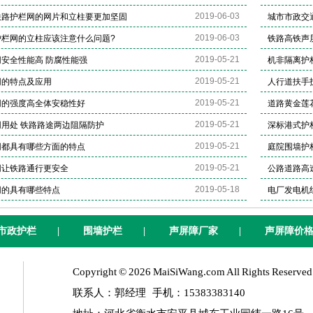
2019-06-03
铁路护栏网的网片和立柱要更加坚固
城市市政交
2019-06-03
护栏网的立柱应该注意什么问题?
铁路高铁声
2019-05-21
安全性能高 防腐性能强
机非隔离护
2019-05-21
网的特点及应用
人行道扶手
2019-05-21
网的强度高全体安稳性好
道路黄金莲
2019-05-21
用处 铁路路途两边阻隔防护
深标港式护
2019-05-21
网都具有哪些方面的特点
庭院围墙护
2019-05-21
网让铁路通行更安全
公路道路高
2019-05-18
网的具有哪些特点
电厂发电机
市政护栏
|
围墙护栏
|
声屏障厂家
|
声屏障价
Copyright © 2026 MaiSiWang.com All Rights Reserved
联系人：郭经理 手机：15383383140