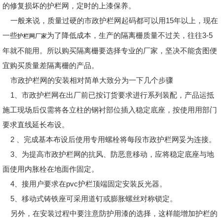
的修复损坏的护栏网，定时的上漆保养。
一般来说，质量过硬的市政护栏网起码都可以用15年以上，现在
一些
为了降低成本，生产的隔离栅质量不过关，往往3-5
护栏网厂家
年就不能用。所以购买隔离栅要选择专业的厂家，坚决不能贪图便
宜购买质量差隔离栅的产品。
市政护栏网的安装相对简单大致分为一下几个步骤
1、市政护栏网在出厂前已按订货要求进行系列装配，产品运抵
施工现场后仅需将各立柱的钢衬部位插入稳定底座，按使用用部门
要求直线延长布设。
2 、完成基本布设后使用专用螺栓将每段市政护栏网妥为连接。
3、为提高市政护栏网的抗风、防恶意移动，应将稳定底座与地
面使用内胀栓在地面作固定。
4、接用户要求在pvc护栏顶端固定安装反光器。
5、移动式铸铁座可采用道钉或膨胀螺丝对称锁定。
另外，在安装过程中要注意防护用漆的选择，这样能增加护栏的