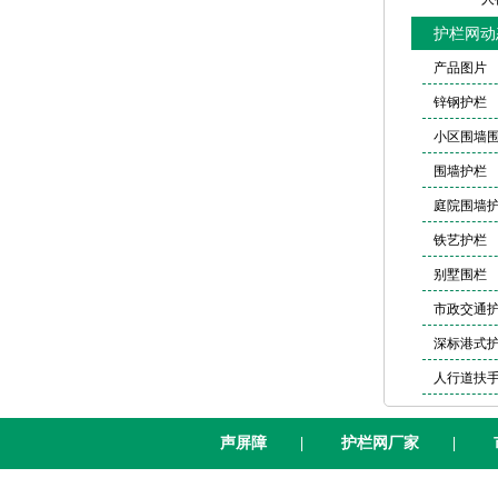
护栏网动
产品图片
锌钢护栏
小区围墙
围墙护栏
庭院围墙
铁艺护栏
别墅围栏
市政交通
深标港式
人行道扶
声屏障
|
护栏网厂家
|