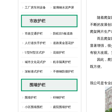
工厂房车间设备
玻璃钢水泥声屏
随着爬架网片
市政护栏
不断的发展创
爬架网片生产
市政交通护栏
防眩目S板道路
而且爬架网片
人行道扶手护栏
道路黄金莲花护
显著增强，很
有较大改观。
U型M型京式护
花箱护栏
因此，爬架网
城市文化花式护
机非隔离护栏
既方便。
深标港式护栏
不锈钢防撞护栏
我公司是专业
围墙护栏
围墙护栏
锌钢护栏
小区围墙围栏
庭院围墙护栏