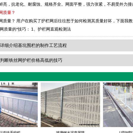
鲜亮，抗老化、耐腐蚀、规格齐全。网面平整，强力张紧，不易受外力撞
网质量？
网质量？ 用户在购买了护栏网后往往愁于如何检测其质量好坏，下面我教
栏网质量的*技巧： 1、护栏网直观检测法
：
详细介绍基坑围栏的制作工艺流程
：
判断铁丝网护栏价格高低的技巧
行道扶手护栏
玻璃钢水泥声屏障
U型M型