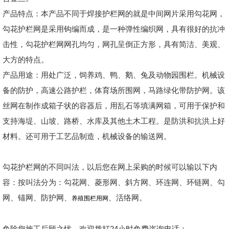
产品特点：本产品不同于焊接护栏网的就是中间网片采用勾花网，
勾花护栏网是采用钩编而成，是一种弹性编织网，具有很好的抗冲
击性，勾花护栏网网孔均匀，网孔呈倒正方形，具有简洁、美观、
大方的特点。
产品用途：用处广泛，饲养鸡、鸭、鹅、兔及动物园围栏。机械设
备的防护，高速公路护栏，体育场所围网，马路绿化带防护网。该
丝网在制作成箱子状的容器后，用乱石等填满网箱，可用于保护和
支持海堤、山坡、路桥、水库及其他土木工程。是防洪和抗洪上好
材料。还可用于工艺品制造，机械设备的输送网。
勾花护栏网的不同叫法，以后您在网上采购的时候可以输以下内
容：按叫法分为：勾花网、菱形网、斜方网、环连网、环链网、勾
网、锚网、防护网、
、活络网。
养殖围栏用网
免除您施工后顾之忧，欢迎拨打24小时免费咨询电话：