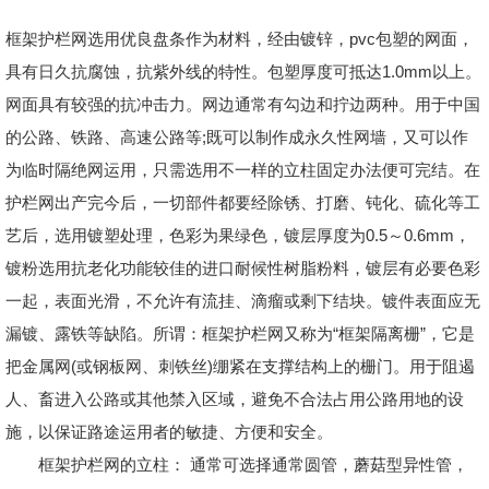
框架护栏网选用优良盘条作为材料，经由镀锌，pvc包塑的网面，
具有日久抗腐蚀，抗紫外线的特性。包塑厚度可抵达1.0mm以上。
网面具有较强的抗冲击力。网边通常有勾边和拧边两种。用于中国
的公路、铁路、高速公路等;既可以制作成永久性网墙，又可以作
为临时隔绝网运用，只需选用不一样的立柱固定办法便可完结。在
护栏网出产完今后，一切部件都要经除锈、打磨、钝化、硫化等工
艺后，选用镀塑处理，色彩为果绿色，镀层厚度为0.5～0.6mm，
镀粉选用抗老化功能较佳的进口耐候性树脂粉料，镀层有必要色彩
一起，表面光滑，不允许有流挂、滴瘤或剩下结块。镀件表面应无
漏镀、露铁等缺陷。所谓：框架护栏网又称为“框架隔离栅”，它是
把金属网(或钢板网、刺铁丝)绷紧在支撑结构上的栅门。用于阻遏
人、畜进入公路或其他禁入区域，避免不合法占用公路用地的设
施，以保证路途运用者的敏捷、方便和安全。
框架护栏网的立柱： 通常可选择通常圆管，蘑菇型异性管，