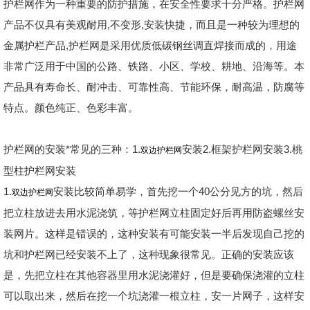
护栏网作为一种重要的防护措施，在安全性要求十分严格。护栏网
产品不仅具有美观耐用,不变形,安装快捷，而且是一种较为理想的
金属护栏产品,护栏网是采用优质低碳钢丝调直焊接而成的，用途
非常广泛用于中国的公路、铁路、小区、学校、耕地、沿海等。本
产品具有寿命长、耐冲击、可靠性高、节能环保，耐高温，防腐等
特点。颜色纯正、色彩丰富。
护栏网的安装*常见的三种：1.
安装2.框架护栏网安装3.桃
双边护栏网
型柱护栏网安装
1.
安装比较简单易学，首先挖一个40公分见方的坑，然后
双边护栏网
把立柱放进去用水泥浇筑，等护栏网立柱固定好后再用防盗螺丝安
装网片。这样是错误的，这种安装有可能安装一半后发现自己挖的
坑和护栏网已经安装不上了，这种现象很常见。正确的安装应该
是，先把立柱在其他容器里用水泥浇灌好，但是要确保浇灌的立柱
可以取出来，然后在挖一个坑浇灌一根立柱，安一片网子，这样安