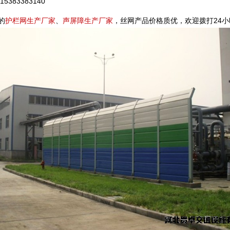
5383383140
的
护栏网生产厂家
、
声屏障生产厂家
，丝网产品价格质优，欢迎拨打24