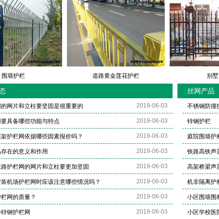
围墙护栏
道路黄金莲花护栏
别墅
态
丝网产品
2019-06-03
网的网片和立柱要坚固是很重要的
不锈钢防撞
2019-06-03
网要具备哪些功能与特点
锌钢护栏
2019-06-03
框架护栏网依据哪些因素报价吗？
庭院围墙护
2019-06-03
品存在的意义和作用
铁路高铁声
2019-06-03
铁路护栏网的网片和立柱要更加坚固
高架桥梁声
2019-06-03
安装机场护栏网时应该注意哪些情况吗？
机非隔离护
2019-06-03
护栏网的质量？
小区围墙围
2019-06-03
择锌钢护栏网
小区学校医