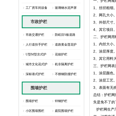
一、护栏网规
1、丝径粗细
工厂房车间设备
玻璃钢水泥声屏
2、网孔大小
市政护栏
3、外部尺寸
4、其它项目
市政交通护栏
防眩目S板道路
二、护栏网用
1、内丝大小
人行道扶手护栏
道路黄金莲花护
2、涂层厚度
U型M型京式护
花箱护栏
3、其它用料
城市文化花式护
机非隔离护栏
三、护栏网表
1、涂层颜色
深标港式护栏
不锈钢防撞护栏
2、涂层工艺
3、表面有无
围墙护栏
总结：护栏网
围墙护栏
锌钢护栏
失是免不了的
护栏网生产厂
小区围墙围栏
庭院围墙护栏