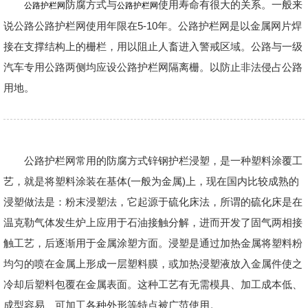
防腐方式与
使用寿命有很大的关系。一般来
公路护栏网
公路护栏网
说公路公路护栏网使用年限在5-10年。公路护栏网是以金属网片焊
接在支撑结构上的栅栏，用以阻止人畜进入警戒区域。公路与一级
汽车专用公路两侧均应设公路护栏网隔离栅。以防止非法侵占公路
用地。
公路护栏网常用的防腐方式锌钢护栏浸塑，是一种塑料涂覆工
艺，就是将塑料涂装在基体(一般为金属)上，现在国内比较成熟的
浸塑做法是：粉末浸塑法，它起源于硫化床法，所谓的硫化床是在
温克勒气体发生炉上应用于石油接触分解，进而开发了固气两相接
触工艺，后逐渐用于金属涂塑方面。浸塑是通过加热金属将塑料粉
均匀的喷在金属上形成一层塑料膜，或加热浸塑液放入金属件使之
冷却后塑料包覆在金属表面。这种工艺有无需模具、加工成本低、
成型容易、可加工各种外形等特点被广范使用。