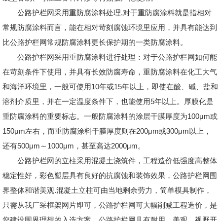
公路护栏网采用重防腐涂料处理,对于重防腐涂料就是指相对
常规防腐涂料而言，能在相对苛刻腐蚀环境里应用，并具有能达到
比公路护栏网常规防腐涂料更长保护期的一类防腐涂料。
公路护栏网采用重防腐涂料进行处理：对于公路护栏网如何能
在苛刻条件下使用，并具有长效防腐寿命，重防腐涂料在化工大气
和海洋环境里，一般可使用10年或15年以上，即使在酸、碱、盐和
溶剂介质里，并在一定温度条件下，也能使用5年以上。厚膜化是
重防腐涂料的重要标志。一般防腐涂料的涂层干膜厚度为100μm或
150μm左右，而重防腐涂料干膜厚度则在200μm或300μm以上，
还有500μm～1000μm，甚至高达2000μm。
公路护栏网的立柱采用混凝土浇筑件，工程造价低强度高整体
稳定性好，彩色塑层具有良好的抗腐蚀和装饰效果，公路护栏网围
界整体和谐美观.混凝土立柱可由当地剩余劳力，简单模具制作，
只需从我厂采框架网片即可，公路护栏网可大幅削减工程造价，是
您建设围界理想的入选方案。公路护栏网具有耐用、美观、视野开