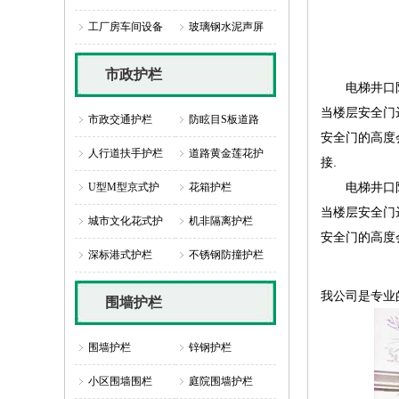
工厂房车间设备
玻璃钢水泥声屏
市政护栏
电梯井口防护
当楼层安全门
市政交通护栏
防眩目S板道路
安全门的高度
人行道扶手护栏
道路黄金莲花护
接.
电梯井口防护
U型M型京式护
花箱护栏
当楼层安全门
城市文化花式护
机非隔离护栏
安全门的高度
深标港式护栏
不锈钢防撞护栏
我公司是专业
围墙护栏
围墙护栏
锌钢护栏
小区围墙围栏
庭院围墙护栏