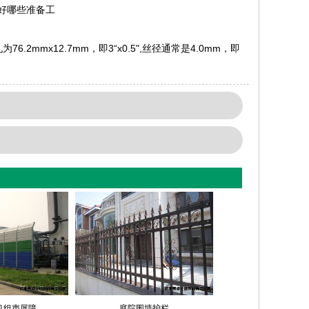
好哪些准备工
.2mmx12.7mm，即3“x0.5",丝径通常是4.0mm，即
机组声屏障
庭院围墙护栏