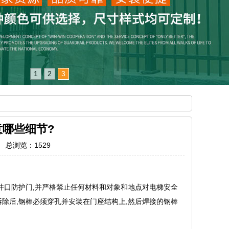
1
2
3
哪些细节?
3 总浏览：
1529
井口防护门,并严格禁止任何材料和对象和地点对电梯安全
拆除后,钢棒必须穿孔并安装在门座结构上,然后焊接的钢棒