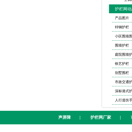
护栏网动
产品图片
锌钢护栏
小区围墙
围墙护栏
庭院围墙
铁艺护栏
别墅围栏
市政交通
深标港式
人行道扶
声屏障
|
护栏网厂家
|