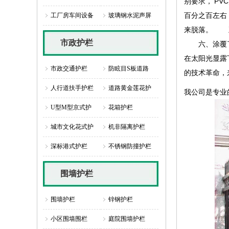
别要求， P
百分之百左右
工厂房车间设备
玻璃钢水泥声屏
来脱落。 
市政护栏
六、涂覆了
在太阳光显露
市政交通护栏
防眩目S板道路
的技术革命，
人行道扶手护栏
道路黄金莲花护
我公司是专业
U型M型京式护
花箱护栏
城市文化花式护
机非隔离护栏
深标港式护栏
不锈钢防撞护栏
围墙护栏
围墙护栏
锌钢护栏
小区围墙围栏
庭院围墙护栏