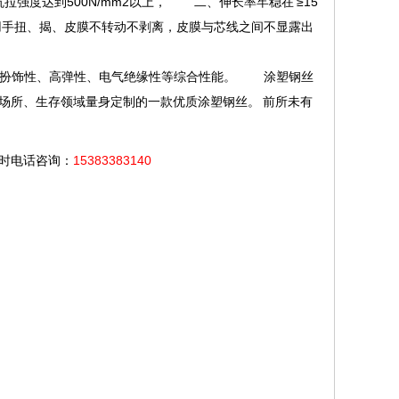
强度达到500N/mm2以上， 二、伸长率牢稳在 ≥15
手扭、揭、皮膜不转动不剥离，皮膜与芯线之间不显露出
扮饰性、高弹性、电气绝缘性等综合性能。 涂塑钢丝
场所、生存领域量身定制的一款优质涂塑钢丝。 前所未有
小时电话咨询：
15383383140