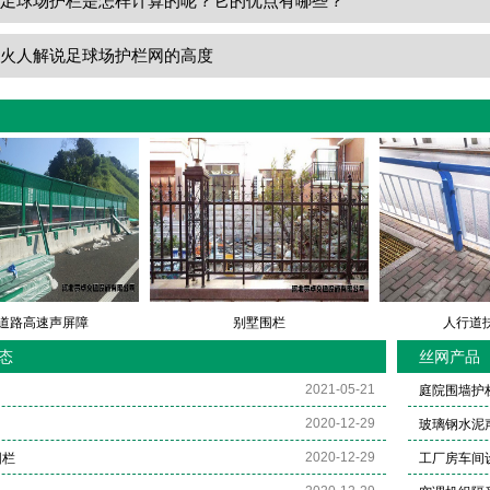
：
足球场护栏是怎样计算的呢？它的优点有哪些？
：
火人解说足球场护栏网的高度
道路高速声屏障
别墅围栏
人行道
态
丝网产品
2021-05-21
庭院围墙护
2020-12-29
玻璃钢水泥
2020-12-29
围栏
工厂房车间