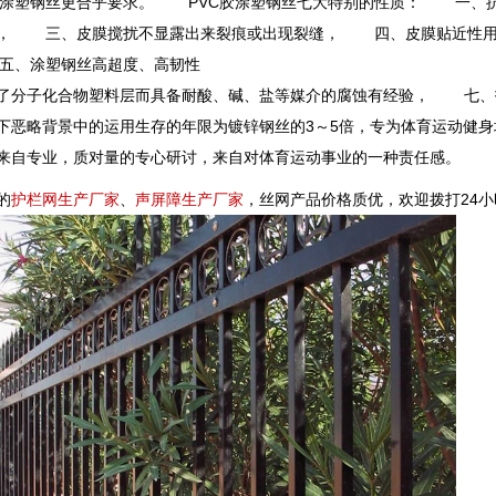
VC涂塑钢丝更合乎要求。 PVC胶涂塑钢丝七大特别的性质： 一、抗拉
， 三、皮膜搅扰不显露出来裂痕或出现裂缝， 四、皮膜贴近性用
五、涂塑钢丝高超度、高韧性
分子化合物塑料层而具备耐酸、碱、盐等媒介的腐蚀有经验， 七、
下恶略背景中的运用生存的年限为镀锌钢丝的3～5倍，专为体育运动健身
来自专业，质对量的专心研讨，来自对体育运动事业的一种责任感。
的
护栏网生产厂家
、
声屏障生产厂家
，丝网产品价格质优，欢迎拨打24