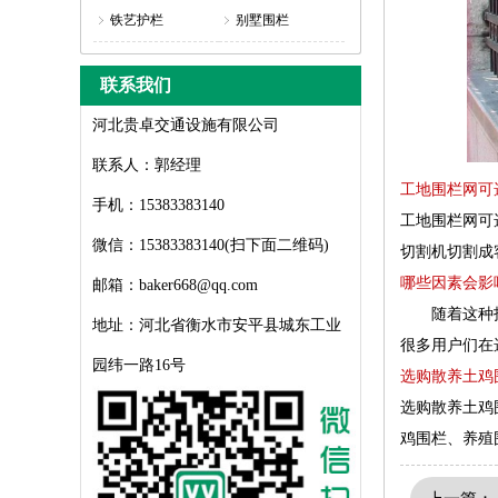
铁艺护栏
别墅围栏
联系我们
河北贵卓交通设施有限公司
联系人：郭经理
工地围栏网可
手机：15383383140
工地围栏网可
微信：15383383140(扫下面二维码)
切割机切割成
哪些因素会影
邮箱：baker668@qq.com
随着这种护栏
地址：河北省衡水市安平县城东工业
很多用户们在
园纬一路16号
选购散养土鸡
选购散养土鸡
鸡围栏、养殖