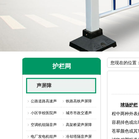
您现在的位置
护栏网
声屏障
公路道路高速声
铁路高铁声屏障
球场护栏
小区学校医院声
城市市政交通声
程中两种外表
容易掉色或出
空调机组隔音声
高架桥梁声屏障
苍翠颜色或其
电厂发电机组声
冷却塔隔音声屏