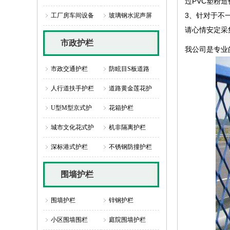
过PVC塑粉
3、针对于不
工厂房车间设备
玻璃钢水泥声屏
请心情安定采
市政护栏
我公司是专业
市政交通护栏
防眩目S板道路
人行道扶手护栏
道路黄金莲花护
U型M型京式护
花箱护栏
城市文化花式护
机非隔离护栏
深标港式护栏
不锈钢防撞护栏
围墙护栏
围墙护栏
锌钢护栏
小区围墙围栏
庭院围墙护栏