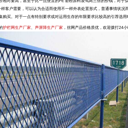
造价相对要高，甚至于比一点便宜的PE 塑粉原料凌驾两三倍的价钱，
一样客户需要，可以认为合适而使用不一样外表处置形式，普通事情状况而
集购买。对于一点有特别要求或对运用生存的年限要求比较高的引荐选用P
的
护栏网生产厂家
、
声屏障生产厂家
，丝网产品价格质优，欢迎拨打24