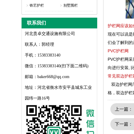
铁艺护栏
别墅围栏
联系我们
护栏网应该如
河北贵卓交通设施有限公司
现在可以说是
们会了解到的
联系人：郭经理
PVC护栏网
手机：15383383140
PVC护栏网
微信：15383383140(扫下面二维码)
向进行安装,
常见双边护栏
邮箱：baker668@qq.com
双边护栏网厂
地址：河北省衡水市安平县城东工业
格，双边护栏网报
园纬一路16号
上一篇
下一篇