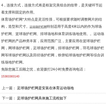
4，连接方式，连接方式将是框架完美组合的纽带，是关键环节起
着支撑和固定的作用。
体育场护栏网*大特点是灵活性强，可根据要求随时调整网片的结
构，造型和尺寸。
特别适用于高度4米以内的作为球场
运动场护栏网
护栏网、篮球场护栏网、排球场地和体育训练场地使用。。运动场
护栏网的产品种类丰富，应用范围广泛，主要应用在篮球场护栏
网，网球场护栏网，足球场护栏网，排球场护栏网，羽毛球场护栏
网等球场护栏网以及田径场护栏网，铁饼铅球场地护栏网等综合训
练场地护栏网。
免除您施工后顾之忧，欢迎拨打24小时免费咨询电话：
15383383140
上一篇：
足球场护栏网是安装在体育运动场地
下一篇：
足球场护栏网具体施工流程如下