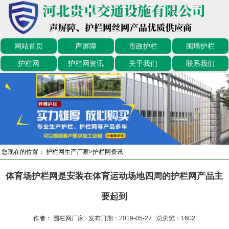
网站首页
声屏障
市政护栏
围墙护栏
护栏网
护栏网资讯
关于我们
联系我们
您现在的位置：
护栏网生产厂家
>
护栏网资讯
体育场护栏网是安装在体育运动场地四周的护栏网产品主
要起到
作者： 围栏网厂家 发布日期：2019-05-27 总浏览：
1602